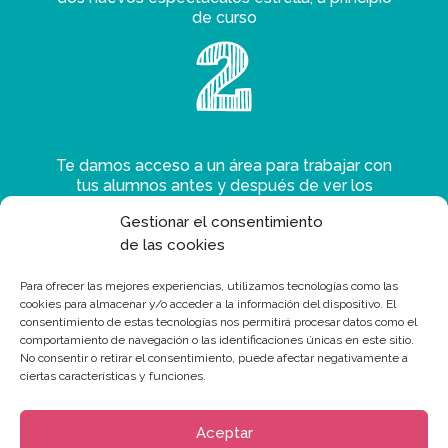
de curso
Te damos acceso a un área para trabajar con
tus alumnos antes y después de ver los
espectáculos
Gestionar el consentimiento
de las cookies
Para ofrecer las mejores experiencias, utilizamos tecnologías como las
cookies para almacenar y/o acceder a la información del dispositivo. El
consentimiento de estas tecnologías nos permitirá procesar datos como el
comportamiento de navegación o las identificaciones únicas en este sitio.
Montamos el tinglao en tu colegio, localidad o
No consentir o retirar el consentimiento, puede afectar negativamente a
en un teatro para grupos de alumnos de varios
ciertas características y funciones.
colegios
Aceptar