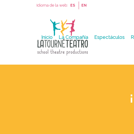
Idioma de la web:
ES
EN
Inicio
La Compañía
Espectáculos
R