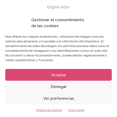
English Actor
Gestionar el consentimiento
de las cookies
Para ofrecer las mejores experiencias, utilizamos tecnologías como las
Diseñado por
Factoryfy
2017
cookies para almacenar y/o acceder a la información del dispositivo. El
Aviso Legal
|
Política de privacidad
|
Política de cookies
consentimiento de estas tecnologías nos permitirá procesar datos como el
comportamiento de navegación o las identificaciones únicas en este sitio.
No consentir o retirar el consentimiento, puede afectar negativamente a
ciertas características y funciones.
Aceptar
Denegar
Ver preferencias
Política de cookies
Aviso Legal