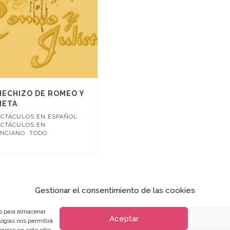
HECHIZO DE ROMEO Y
IETA
ECTÁCULOS EN ESPAÑOL
,
ECTÁCULOS EN
ENCIANO
,
TODO
Gestionar el consentimiento de las cookies
página
1
d
es para almacenar
Aceptar
logías nos permitirá